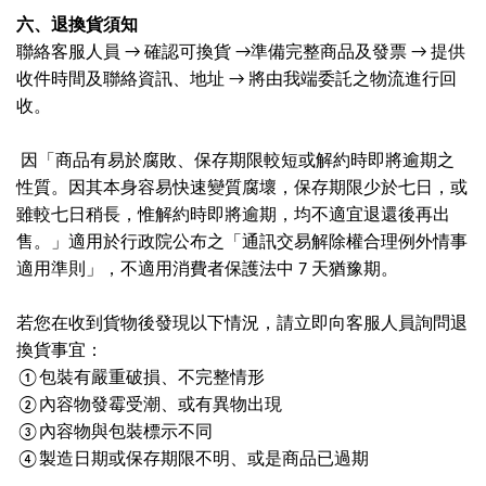
六、退換貨須知
聯絡客服人員
→
確認可換貨
→準備完整商品及發票
→
提供
收件時間及聯絡資訊、地址
→
將由我端委託之物流進行回
收。
因「商品有易於腐敗、保存期限較短或解約時即將逾期之
性質。因其本身容易快速變質腐壞，保存期限少於七日，或
雖較七日稍長，惟解約時即將逾期，均不適宜退還後再出
售。」適用於行政院公布之「通訊交易解除權合理例外情事
適用準則」，不適用消費者保護法中
7
天猶豫期。
若您在收到貨物後發現以下情況，請立即向客服人員詢問退
換貨事宜：
①包裝有嚴重破損、不完整情形
②內容物發霉受潮、或有異物出現
③內容物與包裝標示不同
④製造日期或保存期限不明、或是商品已過期