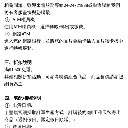
相關問題，歡迎來電服務專線
04-24721888
或點選聯絡我們
將有客服盡快與您聯繫。
②
ATM
櫃員機
使用
ATM
櫃員機，選擇轉帳
/
轉出或繳費。
③
網路
ATM
進入您的網路銀行，並將您的晶片金融卡插入晶片讀卡機中
進行轉帳服務。
三、折扣說明
滿
$1,500
免運。
其他相關折扣活動，可參考特價組合商品，商品售價請參照
網頁為主。
四、宅配相關說明
①
出貨日期
:
｜豐饌官網採取訂單生產方式，訂購後約
3
個工作天後寄出
商品（遇例假日、國定假日順延。）
②
送達日期
: