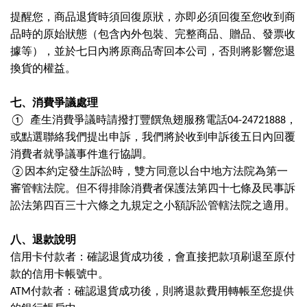
提醒您，商品退貨時須回復原狀，亦即必須回復至您收到商
品時的原始狀態（包含內外包裝、完整商品、贈品、發票收
據等），並於七日內將原商品寄回本公司，否則將影響您退
換貨的權益。
七、消費爭議處理
①
產生消費爭議時請撥打豐饌魚翅服務電話
04-24721888
，
或點選聯絡我們提出申訴，我們將於收到申訴後五日內回覆
消費者就爭議事件進行協調。
②因本約定發生訴訟時，雙方同意以台中地方法院為第一
審管轄法院。但不得排除消費者保護法第四十七條及民事訴
訟法第四百三十六條之九規定之小額訴訟管轄法院之適用。
八、
退款說明
信用卡付款者：確認退貨成功後，會直接把款項刷退至原付
款的信用卡帳號中。
ATM
付款者：確認退貨成功後，則將退款費用轉帳至您提供