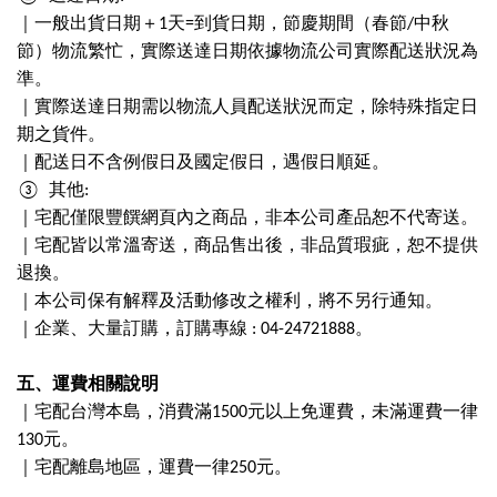
｜一般出貨日期＋1天=到貨日期，節慶期間（春節/中秋
節）物流繁忙，實際送達日期依據物流公司實際配送狀況為
準。
｜實際送達日期需以物流人員配送狀況而定，除特殊指定日
期之貨件。
｜配送日不含例假日及國定假日，遇假日順延。
③
其他
:
｜宅配僅限豐饌網頁內之商品，非本公司產品恕不代寄送。
｜宅配皆以常溫寄送，商品售出後，非品質瑕疵，恕不提供
退換。
｜本公司保有解釋及活動修改之權利，將不另行通知。
｜企業、大量訂購，訂購專線
: 04-24721888
。
五、運費相關說明
｜宅配台灣本島，消費滿
1500
元以上免運費，未滿運費一律
130
元。
｜宅配離島地區，運費一律
250
元。