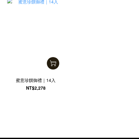
蜜意珍饌御禮｜14入
NT$2,278